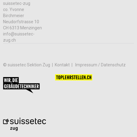
suissetec-zug
co. Yvonne
Birchmeier
Neudorfstrasse 10
CH 6313 Menzingen
info@suissetec-
zug.ch
© suissetec Sektion Zug |
Kontakt
Impressum / Datenschutz