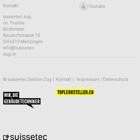
Kontakt
Youtube
suissetec-zug
co. Yvonne
Birchmeier
Neudorfstrasse 10
CH 6313 Menzingen
info@suissetec-
zug.ch
© suissetec Sektion Zug |
Kontakt
Impressum / Datenschutz